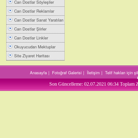
Can Dostlar Söyleşiler
Can Dostlar Reklamlar
Can Dostlar Sanat Yaratıları
Can Dostlar Şiirler
Can Dostlar Linkler
Okuyucudan Mektuplar
Site Ziyaret Haritası
Anasayfa
|
Fotoğraf Galerisi
|
İletişim
|
Telif hakları için 
Son Güncelleme:
02.07.2021 06:34
Toplam Z