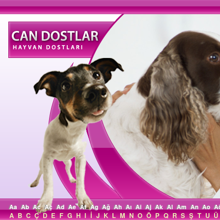
Aa
Ab
Ac
Aç
Ad
Ae
Af
Ag
Ağ
Ah
Aı
Ai
Aj
Ak
Al
Am
An
Ao
A
A
B
C
Ç
D
E
F
G
H
I
İ
J
K
L
M
N
O
Ö
P
Q
R
S
Ş
T
U
Ü