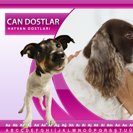
Aa
Ab
Ac
Aç
Ad
Ae
Af
Ag
Ağ
Ah
Aı
Ai
Aj
Ak
Al
Am
An
Ao
A
A
B
C
Ç
D
E
F
G
H
I
İ
J
K
L
M
N
O
Ö
P
Q
R
S
Ş
T
U
Ü