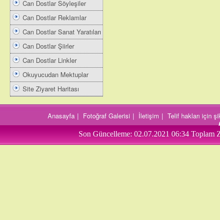
Can Dostlar Söyleşiler
Can Dostlar Reklamlar
Can Dostlar Sanat Yaratıları
Can Dostlar Şiirler
Can Dostlar Linkler
Okuyucudan Mektuplar
Site Ziyaret Haritası
Anasayfa
|
Fotoğraf Galerisi
|
İletişim
|
Telif hakları için 
Son Güncelleme:
02.07.2021 06:34
Toplam Z