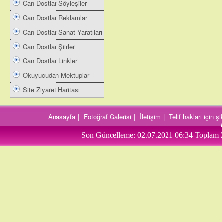
Can Dostlar Söyleşiler
Can Dostlar Reklamlar
Can Dostlar Sanat Yaratıları
Can Dostlar Şiirler
Can Dostlar Linkler
Okuyucudan Mektuplar
Site Ziyaret Haritası
Anasayfa
|
Fotoğraf Galerisi
|
İletişim
|
Telif hakları için 
Son Güncelleme:
02.07.2021 06:34
Toplam 