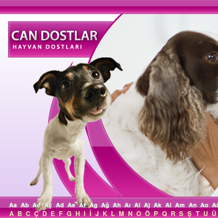
Aa
Ab
Ac
Aç
Ad
Ae
Af
Ag
Ağ
Ah
Aı
Ai
Aj
Ak
Al
Am
An
Ao
A
A
B
C
Ç
D
E
F
G
H
I
İ
J
K
L
M
N
O
Ö
P
Q
R
S
Ş
T
U
Ü