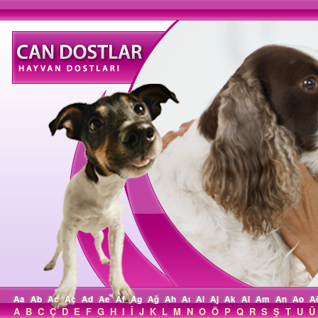
Aa
Ab
Ac
Aç
Ad
Ae
Af
Ag
Ağ
Ah
Aı
Ai
Aj
Ak
Al
Am
An
Ao
A
A
B
C
Ç
D
E
F
G
H
I
İ
J
K
L
M
N
O
Ö
P
Q
R
S
Ş
T
U
Ü