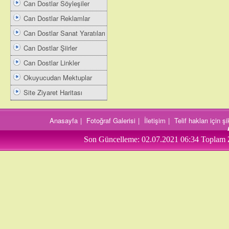
Can Dostlar Söyleşiler
Can Dostlar Reklamlar
Can Dostlar Sanat Yaratıları
Can Dostlar Şiirler
Can Dostlar Linkler
Okuyucudan Mektuplar
Site Ziyaret Haritası
Anasayfa
|
Fotoğraf Galerisi
|
İletişim
|
Telif hakları için 
Son Güncelleme:
02.07.2021 06:34
Toplam 