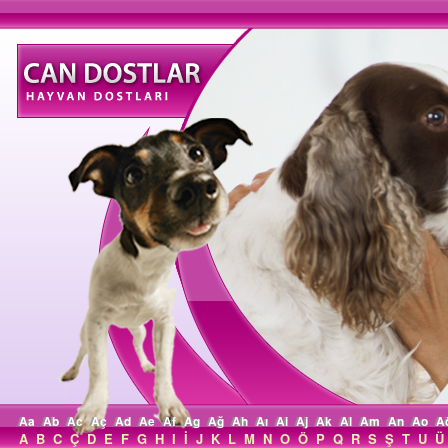
Aa
Ab
Ac
Aç
Ad
Ae
Af
Ag
Ağ
Ah
Aı
Ai
Aj
Ak
Al
Am
An
Ao
A
A
B
C
Ç
D
E
F
G
H
I
İ
J
K
L
M
N
O
Ö
P
Q
R
S
Ş
T
U
Ü