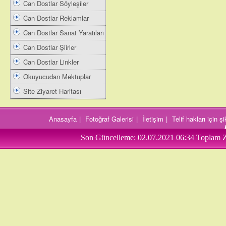
Can Dostlar Söyleşiler
Can Dostlar Reklamlar
Can Dostlar Sanat Yaratıları
Can Dostlar Şiirler
Can Dostlar Linkler
Okuyucudan Mektuplar
Site Ziyaret Haritası
Anasayfa
|
Fotoğraf Galerisi
|
İletişim
|
Telif hakları için 
Son Güncelleme:
02.07.2021 06:34
Toplam Z