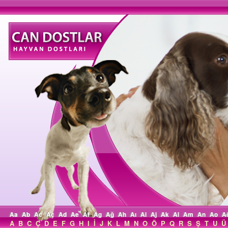
Aa
Ab
Ac
Aç
Ad
Ae
Af
Ag
Ağ
Ah
Aı
Ai
Aj
Ak
Al
Am
An
Ao
A
A
B
C
Ç
D
E
F
G
H
I
İ
J
K
L
M
N
O
Ö
P
Q
R
S
Ş
T
U
Ü