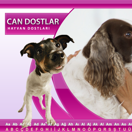
Aa
Ab
Ac
Aç
Ad
Ae
Af
Ag
Ağ
Ah
Aı
Ai
Aj
Ak
Al
Am
An
Ao
A
A
B
C
Ç
D
E
F
G
H
I
İ
J
K
L
M
N
O
Ö
P
Q
R
S
Ş
T
U
Ü