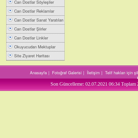
Can Dostlar Söyleşiler
Can Dostlar Reklamlar
Can Dostlar Sanat Yaratıları
Can Dostlar Şiirler
Can Dostlar Linkler
Okuyucudan Mektuplar
Site Ziyaret Haritası
Anasayfa
|
Fotoğraf Galerisi
|
İletişim
|
Telif hakları için 
Son Güncelleme:
02.07.2021 06:34
Toplam 