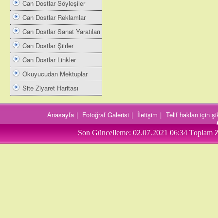
Can Dostlar Söyleşiler
Can Dostlar Reklamlar
Can Dostlar Sanat Yaratıları
Can Dostlar Şiirler
Can Dostlar Linkler
Okuyucudan Mektuplar
Site Ziyaret Haritası
Anasayfa
|
Fotoğraf Galerisi
|
İletişim
|
Telif hakları için 
Son Güncelleme:
02.07.2021 06:34
Toplam Z