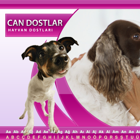
Aa
Ab
Ac
Aç
Ad
Ae
Af
Ag
Ağ
Ah
Aı
Ai
Aj
Ak
Al
Am
An
Ao
A
A
B
C
Ç
D
E
F
G
H
I
İ
J
K
L
M
N
O
Ö
P
Q
R
S
Ş
T
U
Ü