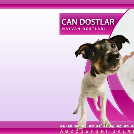
Aa
Ab
Ac
Aç
Ad
Ae
Af
Ag
Ağ
Ah
A
A
B
C
Ç
D
E
F
G
H
I
İ
J
K
L
M