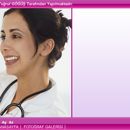
Tuğrul GÖĞÜŞ Tarafından Yapılmaktadır.
Ay
Az
|
|
ANASAYFA
FOTOĞRAF GALERİSİ