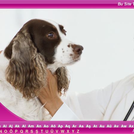
Bu Site 
ı
Ai
Aj
Ak
Al
Am
An
Ao
Aö
Ap
Aq
Ar
As
Aş
At
Au
Aü
Av
Aw
Ax
N
O
Ö
P
Q
R
S
Ş
T
U
Ü
V
W
X
Y
Z