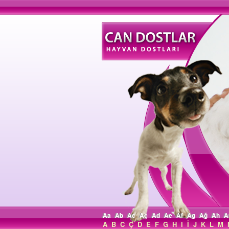
Aa
Ab
Ac
Aç
Ad
Ae
Af
Ag
Ağ
Ah
A
A
B
C
Ç
D
E
F
G
H
I
İ
J
K
L
M