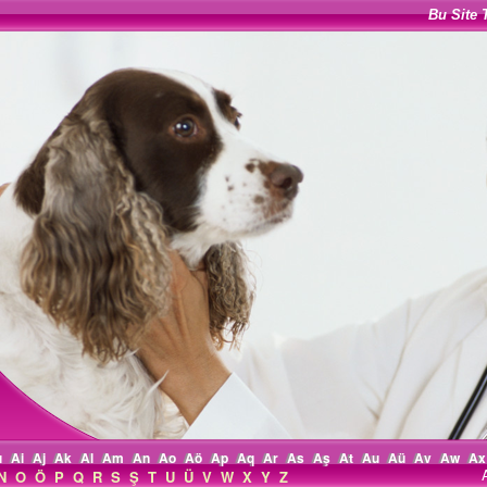
Bu Site 
ı
Ai
Aj
Ak
Al
Am
An
Ao
Aö
Ap
Aq
Ar
As
Aş
At
Au
Aü
Av
Aw
Ax
N
O
Ö
P
Q
R
S
Ş
T
U
Ü
V
W
X
Y
Z