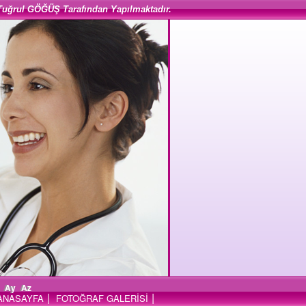
Tuğrul GÖĞÜŞ Tarafından Yapılmaktadır.
Ay
Az
|
|
ANASAYFA
FOTOĞRAF GALERİSİ