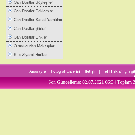
Can Dostlar Söyleşiler
Can Dostlar Reklamlar
Can Dostlar Sanat Yaratıları
Can Dostlar Şiirler
Can Dostlar Linkler
Okuyucudan Mektuplar
Site Ziyaret Haritası
Anasayfa
|
Fotoğraf Galerisi
|
İletişim
|
Telif hakları için 
Son Güncelleme:
02.07.2021 06:34
Toplam Z