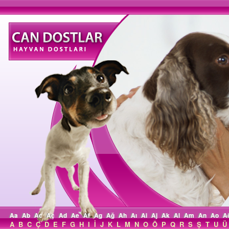
Aa
Ab
Ac
Aç
Ad
Ae
Af
Ag
Ağ
Ah
Aı
Ai
Aj
Ak
Al
Am
An
Ao
A
A
B
C
Ç
D
E
F
G
H
I
İ
J
K
L
M
N
O
Ö
P
Q
R
S
Ş
T
U
Ü