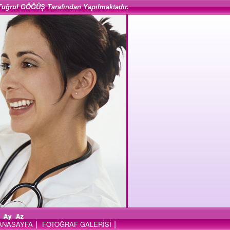
Tuğrul GÖĞÜŞ Tarafından Yapılmaktadır.
Ay
Az
|
|
ANASAYFA
FOTOĞRAF GALERİSİ