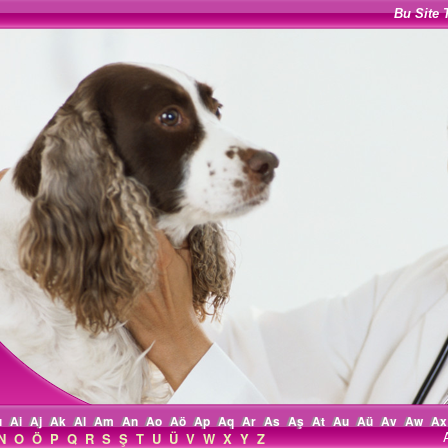
Bu Site 
ı
Ai
Aj
Ak
Al
Am
An
Ao
Aö
Ap
Aq
Ar
As
Aş
At
Au
Aü
Av
Aw
Ax
N
O
Ö
P
Q
R
S
Ş
T
U
Ü
V
W
X
Y
Z