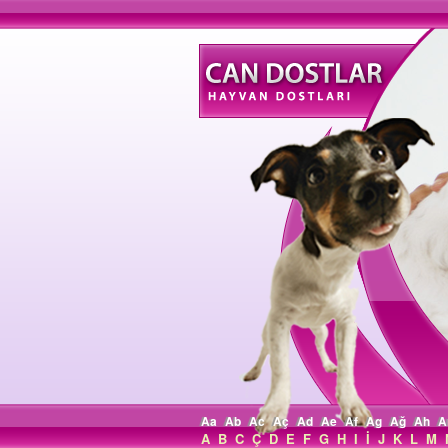
Aa
Ab
Ac
Aç
Ad
Ae
Af
Ag
Ağ
Ah
A
A
B
C
Ç
D
E
F
G
H
I
İ
J
K
L
M