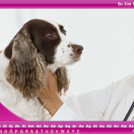
Bu Site 
ı
Ai
Aj
Ak
Al
Am
An
Ao
Aö
Ap
Aq
Ar
As
Aş
At
Au
Aü
Av
Aw
Ax
N
O
Ö
P
Q
R
S
Ş
T
U
Ü
V
W
X
Y
Z