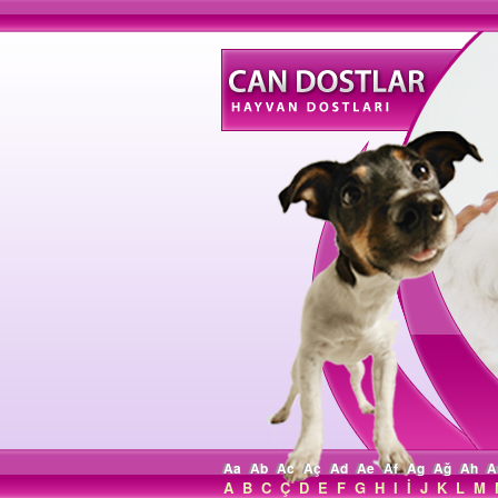
Aa
Ab
Ac
Aç
Ad
Ae
Af
Ag
Ağ
Ah
A
A
B
C
Ç
D
E
F
G
H
I
İ
J
K
L
M