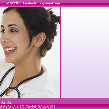
Tuğrul GÖĞÜŞ Tarafından Yapılmaktadır.
Ay
Az
|
|
ANASAYFA
FOTOĞRAF GALERİSİ