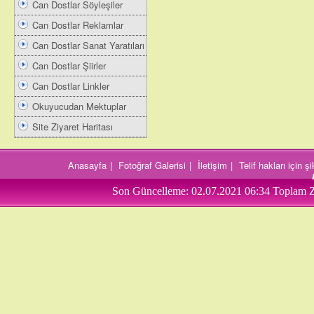
Can Dostlar Söyleşiler
Can Dostlar Reklamlar
Can Dostlar Sanat Yaratıları
Can Dostlar Şiirler
Can Dostlar Linkler
Okuyucudan Mektuplar
Site Ziyaret Haritası
Anasayfa
|
Fotoğraf Galerisi
|
İletişim
|
Telif hakları için 
Son Güncelleme:
02.07.2021 06:34
Toplam Z