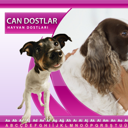
Aa
Ab
Ac
Aç
Ad
Ae
Af
Ag
Ağ
Ah
Aı
Ai
Aj
Ak
Al
Am
An
Ao
A
A
B
C
Ç
D
E
F
G
H
I
İ
J
K
L
M
N
O
Ö
P
Q
R
S
Ş
T
U
Ü