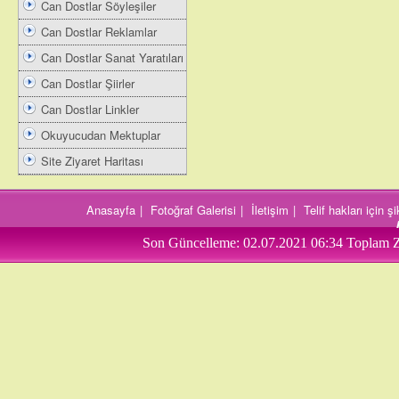
Can Dostlar Söyleşiler
Can Dostlar Reklamlar
Can Dostlar Sanat Yaratıları
Can Dostlar Şiirler
Can Dostlar Linkler
Okuyucudan Mektuplar
Site Ziyaret Haritası
Anasayfa
|
Fotoğraf Galerisi
|
İletişim
|
Telif hakları için 
Son Güncelleme:
02.07.2021 06:34
Toplam Z