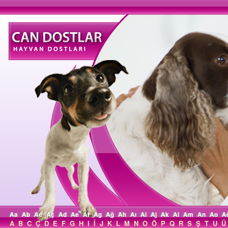
Aa
Ab
Ac
Aç
Ad
Ae
Af
Ag
Ağ
Ah
Aı
Ai
Aj
Ak
Al
Am
An
Ao
A
A
B
C
Ç
D
E
F
G
H
I
İ
J
K
L
M
N
O
Ö
P
Q
R
S
Ş
T
U
Ü