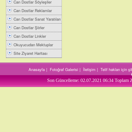
Can Dostlar Söyleşiler
Can Dostlar Reklamlar
Can Dostlar Sanat Yaratıları
Can Dostlar Şiirler
Can Dostlar Linkler
Okuyucudan Mektuplar
Site Ziyaret Haritası
Anasayfa
|
Fotoğraf Galerisi
|
İletişim
|
Telif hakları için 
Son Güncelleme:
02.07.2021 06:34
Toplam Z