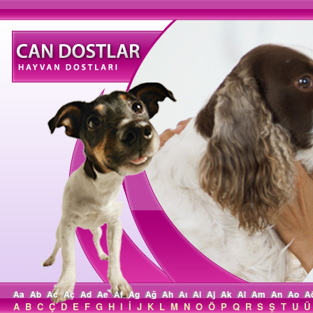
Aa
Ab
Ac
Aç
Ad
Ae
Af
Ag
Ağ
Ah
Aı
Ai
Aj
Ak
Al
Am
An
Ao
A
A
B
C
Ç
D
E
F
G
H
I
İ
J
K
L
M
N
O
Ö
P
Q
R
S
Ş
T
U
Ü