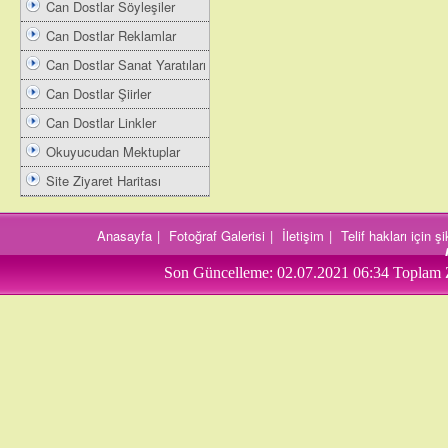
Can Dostlar Söyleşiler
Can Dostlar Reklamlar
Can Dostlar Sanat Yaratıları
Can Dostlar Şiirler
Can Dostlar Linkler
Okuyucudan Mektuplar
Site Ziyaret Haritası
Anasayfa
|
Fotoğraf Galerisi
|
İletişim
|
Telif hakları için 
Son Güncelleme:
02.07.2021 06:34
Toplam 