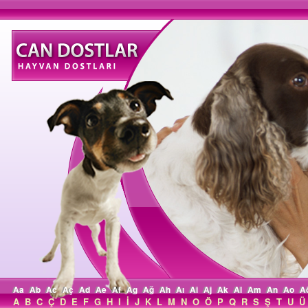
Aa
Ab
Ac
Aç
Ad
Ae
Af
Ag
Ağ
Ah
Aı
Ai
Aj
Ak
Al
Am
An
Ao
A
A
B
C
Ç
D
E
F
G
H
I
İ
J
K
L
M
N
O
Ö
P
Q
R
S
Ş
T
U
Ü