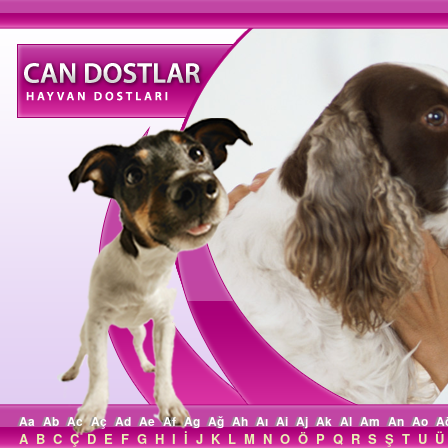
Aa
Ab
Ac
Aç
Ad
Ae
Af
Ag
Ağ
Ah
Aı
Ai
Aj
Ak
Al
Am
An
Ao
A
A
B
C
Ç
D
E
F
G
H
I
İ
J
K
L
M
N
O
Ö
P
Q
R
S
Ş
T
U
Ü