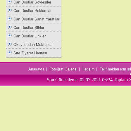
Can Dostlar Söyleşiler
Can Dostlar Reklamlar
Can Dostlar Sanat Yaratıları
Can Dostlar Şiirler
Can Dostlar Linkler
Okuyucudan Mektuplar
Site Ziyaret Haritası
Anasayfa
|
Fotoğraf Galerisi
|
İletişim
|
Telif hakları için 
Son Güncelleme:
02.07.2021 06:34
Toplam Z