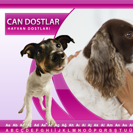
Aa
Ab
Ac
Aç
Ad
Ae
Af
Ag
Ağ
Ah
Aı
Ai
Aj
Ak
Al
Am
An
Ao
A
A
B
C
Ç
D
E
F
G
H
I
İ
J
K
L
M
N
O
Ö
P
Q
R
S
Ş
T
U
Ü