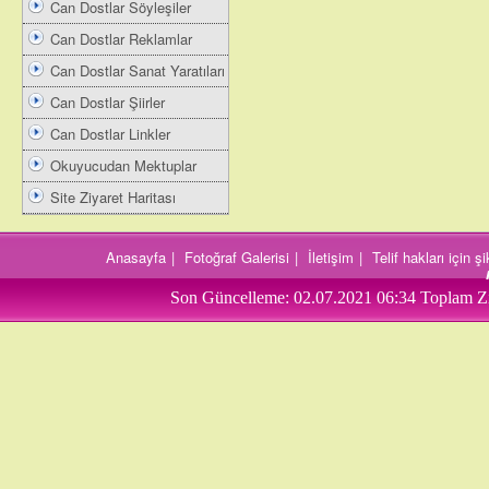
Can Dostlar Söyleşiler
Can Dostlar Reklamlar
Can Dostlar Sanat Yaratıları
Can Dostlar Şiirler
Can Dostlar Linkler
Okuyucudan Mektuplar
Site Ziyaret Haritası
Anasayfa
|
Fotoğraf Galerisi
|
İletişim
|
Telif hakları için 
Son Güncelleme:
02.07.2021 06:34
Toplam Zi