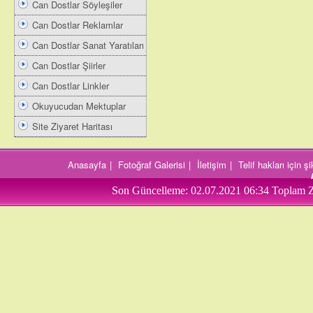
Can Dostlar Söyleşiler
Can Dostlar Reklamlar
Can Dostlar Sanat Yaratıları
Can Dostlar Şiirler
Can Dostlar Linkler
Okuyucudan Mektuplar
Site Ziyaret Haritası
Anasayfa
|
Fotoğraf Galerisi
|
İletişim
|
Telif hakları için 
Son Güncelleme:
02.07.2021 06:34
Toplam Z