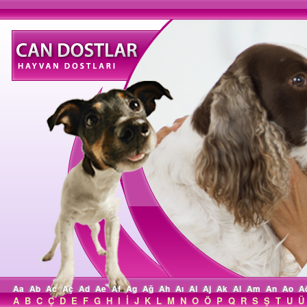
Aa
Ab
Ac
Aç
Ad
Ae
Af
Ag
Ağ
Ah
Aı
Ai
Aj
Ak
Al
Am
An
Ao
A
A
B
C
Ç
D
E
F
G
H
I
İ
J
K
L
M
N
O
Ö
P
Q
R
S
Ş
T
U
Ü